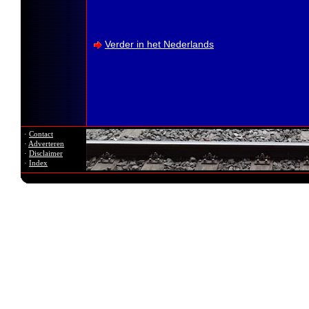
Verder in het Nederlands
·
Contact
·
Adverteren
·
Disclaimer
·
Index