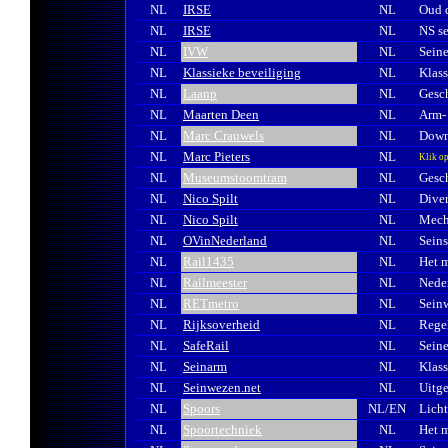
NL
IRSE
NL
Oud d
NL
IRSE
NL
NS se
NL
IVW
NL
Sein
NL
Klassieke beveiliging
NL
Klass
NL
Laanp
NL
Gesch
NL
Maarten Deen
NL
Arm- 
NL
Marc Crauwels
NL
Down
NL
Marc Pieters
NL
Klik op
NL
Museumstoomtram
NL
Gesch
NL
Nico Spilt
NL
Diver
NL
Nico Spilt
NL
Mech
NL
OVinNederland
NL
Seins
NL
Rail1435
NL
Het m
NL
Railmeester
NL
Nede
NL
RETmetro
NL
Sein
NL
Rijksoverheid
NL
Regel
NL
SafeRail
NL
Sein
NL
Seinarm
NL
Klass
NL
Seinwezen.net
NL
Uitge
NL
Spoors
NL/EN
Lich
NL
Spoortechniek
NL
Het m