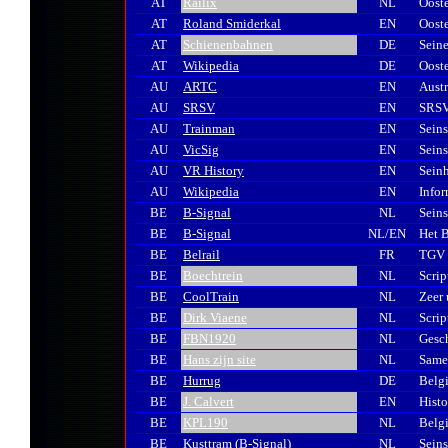
AT
Railix
NL
Ooste
AT
Roland Smiderkal
EN
Ooste
AT
Schienenbahnen
DE
Sein
AT
Wikipedia
DE
Ooste
AU
ARTC
EN
Austr
AU
SRSV
EN
SRSV 
AU
Trainman
EN
Seins
AU
VicSig
EN
Seins
AU
VR History
EN
Seinh
AU
Wikipedia
EN
Infor
BE
B-Signal
NL
Seins
BE
B-Signal
NL/EN
Het B
BE
Belrail
FR
TGV s
BE
Boechtrein
NL
Scrip
BE
CoolTrain
NL
Zeer 
BE
Dirk Viaene
NL
Scrip
BE
FBN1920
NL
Gesch
BE
Hans zijn site
NL
Same
BE
Hurrug
DE
Belgi
BE
J. Calvert
EN
Histo
BE
KPL190
NL
Belgi
BE
Kusttram (B-Signal)
NL
Seins