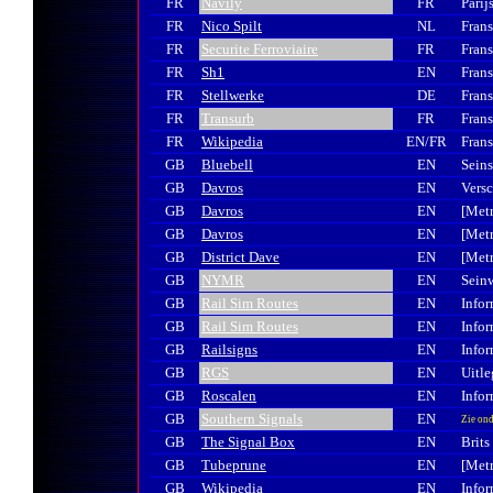
FR
Navily
FR
Parij
FR
Nico Spilt
NL
Frans
FR
Securite Ferroviaire
FR
Fran
FR
Sh1
EN
Frans
FR
Stellwerke
DE
Frans
FR
Transurb
FR
Frans
FR
Wikipedia
EN/FR
Frans
GB
Bluebell
EN
Seins
GB
Davros
EN
Vers
GB
Davros
EN
[Metr
GB
Davros
EN
[Met
GB
District Dave
EN
[Met
GB
NYMR
EN
Sein
GB
Rail Sim Routes
EN
Infor
GB
Rail Sim Routes
EN
Infor
GB
Railsigns
EN
Infor
GB
RGS
EN
Uitle
GB
Roscalen
EN
Infor
GB
Southern Signals
EN
Zie ond
GB
The Signal Box
EN
Brits
GB
Tubeprune
EN
[Met
GB
Wikipedia
EN
Infor