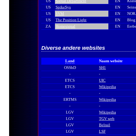
US
Signal Department
EN
Klass
US
SpikeSys
EN
Sein
US
SVM
EN
NORA
US
The Position Light
EN
Blog 
ZA
Homesignal
EN
Eerbe
Diverse andere websites
Land
Naam website
OSShD
SH1
-
-
ETCS
UIC
ETCS
Wikipedia
-
-
ERTMS
Wikipedia
-
-
LGV
Wikipedia
LGV
TGV web
LGV
Belrail
LGV
LSF