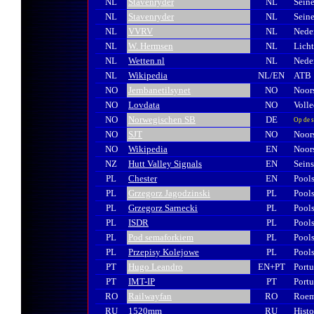
NL
Stavenryder
NL
Sein
NL
Stavenryder
NL
Sein
NL
VVRV
NL
Nede
NL
W. Hermsen
NL
Licht
NL
Wetten.nl
NL
Nede
NL
Wikipedia
NL/EN
ATB
NO
Jernbanetilsynet
NO
Noor
NO
Lovdata
NO
Voll
NO
Norwegischen SB
DE
Op de s
NO
SJT
NO
Noor
NO
Wikipedia
EN
Noors
NZ
Hutt Valley Signals
EN
Seins
PL
Chester
EN
Pools
PL
Grzegorz Jagodzinski
PL
Pools
PL
Grzegorz Sarnecki
PL
Pools
PL
ISDR
PL
Pools
PL
Pod semaforkiem
PL
Pools
PL
Przepisy Kolejowe
PL
Pools
PT
Hugo Leandro
EN+PT
Portu
PT
IMT-IP
PT
Portu
RO
Railwayfan
RO
Roeme
RU
1520mm
RU
Histo