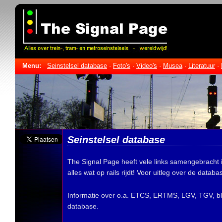
Menu:
Seinstelsel database
·
Foto's
·
Video's
·
Musea
·
Literatuur
·
Seinstelsel database
The Signal Page heeft vele links samengebracht in
alles wat op rails rijdt! Voor uitleg over de datab
Informatie over o.a. ETCS, ERTMS, LGV, TGV, bl
database.