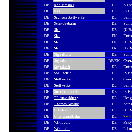
DE
Rbd-Breslau
DE
Sign
DE
S-Bahn
DE
[S-B
DE
Sachsen Stellwerke
DE
Seint
DE
Schwebebahn
DE
Sein
DE
Sh1
DE
[U-B
DE
Sh1
EN
Duits
DE
Sh1
EN
[U-Ba
DE
Sh1
EN
[U-B
DE
Signalseite
DE
Seins
DE
Signalseite
DE/EN
Overz
DE
Signalsoft
DE
Duits
DE
SSB Berlin
DE
[S-Ba
DE
Stellwerke
DE
Overz
DE
Stellwerke
DE
Seins
DE
Streckenkun.de
DE
[S-B
DE
TF-Ausbildung
DE
Het g
DE
Thomas Nosske
DE
Seins
DE
U-Bahnbilder
DE
[U-Ba
DE
Untergrundbahn
DE
Kies in
DE
Wikipedia
DE
Ks s
DE
Wikipedia
DE
Info