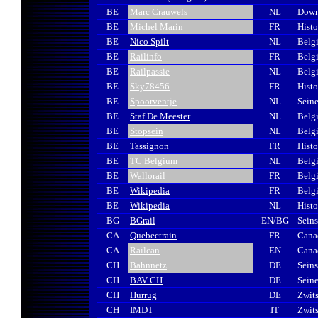
BE
Marc Crauwels
NL
Down
BE
Michel Marin
FR
Hist
BE
Nico Spilt
NL
Belg
BE
Railinfo
FR
Belgi
BE
Railpassie
NL
Belgi
BE
Sky78456
FR
Histo
BE
Spoorventje
NL
Seine
BE
Staf De Meester
NL
Belgi
BE
Stopsein
NL
Belgi
BE
Tassignon
FR
Histo
BE
TC Belgium
NL
Belgi
BE
Wallorail
FR
Belgi
BE
Wikipedia
FR
Belgi
BE
Wikipedia
NL
Histo
BG
BGrail
EN/BG
Seins
CA
Quebectrain
FR
Canad
CA
Railcan
EN
Canad
CH
Bahnnetz
DE
Seins
CH
BAV CH
DE
Sein
CH
Hurrug
DE
Zwits
CH
IMDT
IT
Zwits