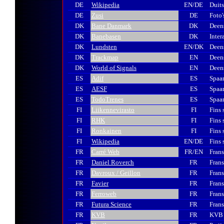
DE
Wikipedia
EN/DE
Duits
DE
Zusi
DE
Foto'
DK
Bane Danmark
DK
Deens
DK
Banebasen
DK
Inter
DK
Lundsten
EN/DK
Deens
DK
Trackmap
EN
Deens
DK
World of Signals
EN
Deens
ES
Adif
ES
Spaa
ES
AESF
ES
Spaa
ES
TodoTrenes
ES
Spaan
FI
Liikennevirasto
FI
Fins 
FI
RHK
FI
Fins
FI
Ronkainen
FI
Fins 
FI
Wikipedia
EN/DE
Fins 
FR
Carré Web
FR/EN
Frans
FR
Daniel Roverch
FR
Frans
FR
Davroux / Geillon
FR
Frans
FR
Favier
FR
Frans
FR
Ferroweb
FR
Frans
FR
Futura Science
FR
Frans
FR
KVB
FR
KVB