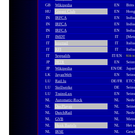
GB
Wikipedia
EN
Brits
HU
Gigant Club
EN
Honga
IN
IRFCA
EN
India
IN
IRFCA
EN
India
IN
IRFCA
EN
India
IT
IMDT
IT
[Met
IT
Interrail
IT
Itali
IT
RFI
IT
Itali
IT
Segnalifs
IT/EN
Klik in
JP
JRTR
EN
Sein
JP
Wikipedia
EN/DE
Japan
LK
JayanWeb
EN
Seins
LU
Rail.lu
DE/FR
ETCS
LU
Stellwerke
DE
Sein
LU
TrainsLux
EN
Sein
NL
Automatic-Rock
NL
Neder
NL
DocPlayer
NL
Sein
NL
DutchRail
NL
Nede
NL
GVB
NL
Metr
NL
Henk Bartels
NL
Het s
NL
IRSE
NL
Gesch