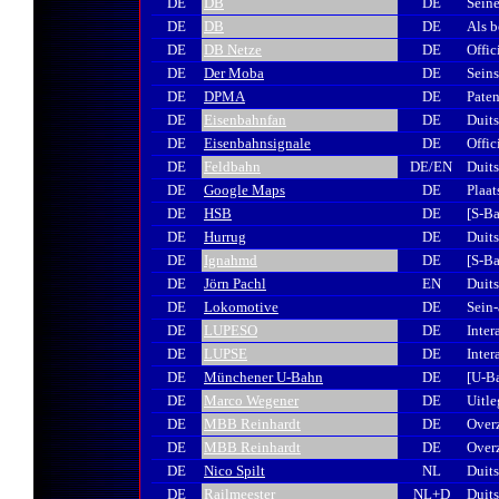
DE
DB
DE
Sein
DE
DB
DE
Als b
DE
DB Netze
DE
Offic
DE
Der Moba
DE
Seins
DE
DPMA
DE
Paten
DE
Eisenbahnfan
DE
Duits
DE
Eisenbahnsignale
DE
Offic
DE
Feldbahn
DE/EN
Duits
DE
Google Maps
DE
Plaat
DE
HSB
DE
[S-B
DE
Hurrug
DE
Duits
DE
Ignahmd
DE
[S-B
DE
Jörn Pachl
EN
Duit
DE
Lokomotive
DE
Sein-
DE
LUPESO
DE
Inter
DE
LUPSE
DE
Inter
DE
Münchener U-Bahn
DE
[U-B
DE
Marco Wegener
DE
Uitle
DE
MBB Reinhardt
DE
Over
DE
MBB Reinhardt
DE
Over
DE
Nico Spilt
NL
Duits
DE
Railmeester
NL+D
Duit