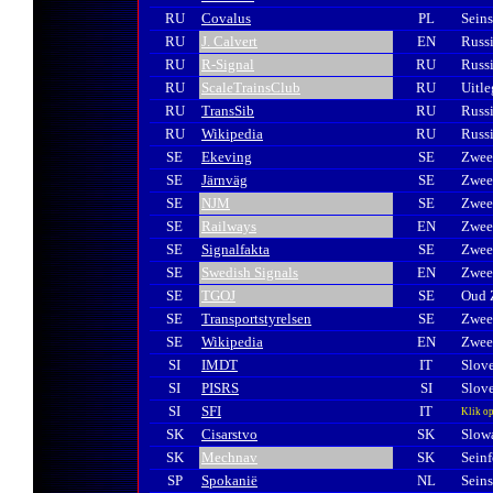
RU
Covalus
PL
Seins
RU
J. Calvert
EN
Russi
RU
R-Signal
RU
Russi
RU
ScaleTrainsClub
RU
Uitl
RU
TransSib
RU
Russi
RU
Wikipedia
RU
Russi
SE
Ekeving
SE
Zweed
SE
Järnväg
SE
Zwee
SE
NJM
SE
Zweed
SE
Railways
EN
Zweed
SE
Signalfakta
SE
Zweed
SE
Swedish Signals
EN
Zweed
SE
TGOJ
SE
Oud Z
SE
Transportstyrelsen
SE
Zwee
SE
Wikipedia
EN
Zweed
SI
IMDT
IT
Slove
SI
PISRS
SI
Slov
SI
SFI
IT
Klik op
SK
Cisarstvo
SK
Slowa
SK
Mechnav
SK
Seinf
SP
Spokanië
NL
Seins