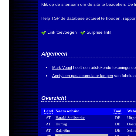
Klik op de sitenaam om de site te bezoeken. De 
Help TSP de database actueel te houden, rapporte
Link toevoegen
Surprise link!
Algemeen
Mark Vogel
heeft een uitstekende tekeningencoll
Acetyleen gasaccumulator lampen
van fabrikaa
Overzicht
Land
Naam website
Taal
Webs
AT
Harald Stellwerke
DE
Uitge
AT
Hurrug
DE
Ooste
AT
Rail-Sim
DE
Sein