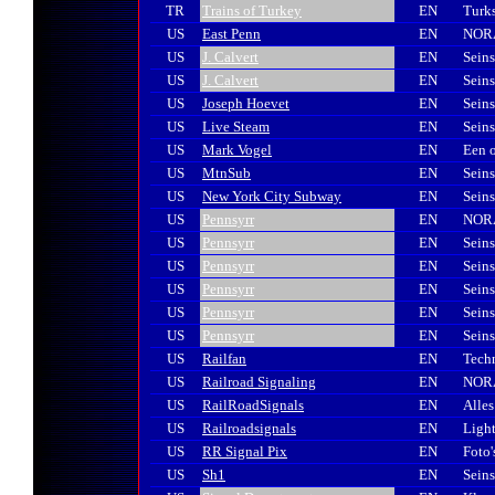
TR
Trains of Turkey
EN
Turks
US
East Penn
EN
NORA
US
J. Calvert
EN
Seins
US
J. Calvert
EN
Seins
US
Joseph Hoevet
EN
Seins
US
Live Steam
EN
Seins
US
Mark Vogel
EN
Een o
US
MtnSub
EN
Sein
US
New York City Subway
EN
Sein
US
Pennsyrr
EN
NORA
US
Pennsyrr
EN
Sein
US
Pennsyrr
EN
Sein
US
Pennsyrr
EN
Sein
US
Pennsyrr
EN
Seins
US
Pennsyrr
EN
Seins
US
Railfan
EN
Techn
US
Railroad Signaling
EN
NORA
US
RailRoadSignals
EN
Alles
US
Railroadsignals
EN
Light
US
RR Signal Pix
EN
Foto'
US
Sh1
EN
Seins