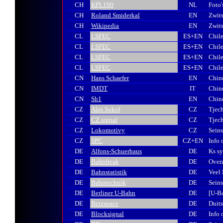
CH
KPL190
NL
Foto'
CH
Roland Smiderkal
EN
Zwits
CH
Wikipedia
EN
Zwits
CL
LSFEC
ES+EN
Chile
CL
LSFEC
ES+EN
Chile
CL
LSFEC
ES+EN
Chile
CL
LSFEC
ES+EN
Chile
CN
Hans Schaefer
EN
Chine
CN
IMDT
IT
Chine
CN
Sh1
EN
Chine
CZ
Ales Sokol
CZ
Tjech
CZ
CZ signal
CZ
Tjech
CZ
Lokomotivy
CZ
Seins
CZ
SPC
CZ+EN
Info 
DE
Alfons-Schuerhaus
DE
Ks s
DE
Bahnfreak
DE
Overz
DE
Bahnstatistik
DE
Veel
DE
Bahntechnik
DE
Sein
DE
Berliner U-Bahn
DE
[U-Ba
DE
Betzspace
DE
Duits
DE
Blocksignal
DE
Info 