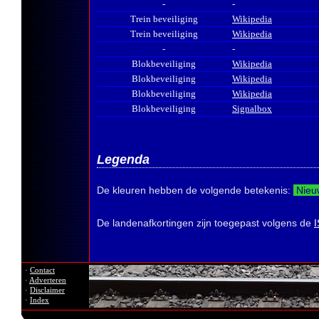
-
-
Trein beveiliging
Wikipedia
Trein beveiliging
Wikipedia
-
-
Blokbeveiliging
Wikipedia
Blokbeveiliging
Wikipedia
Blokbeveiliging
Wikipedia
Blokbeveiliging
Signalbox
Legenda
De kleuren hebben de volgende betekenis:
Nieuw
De landenafkortingen zijn toegepast volgens de
·
Contact
·
Adverteren
·
Disclaimer
·
Index