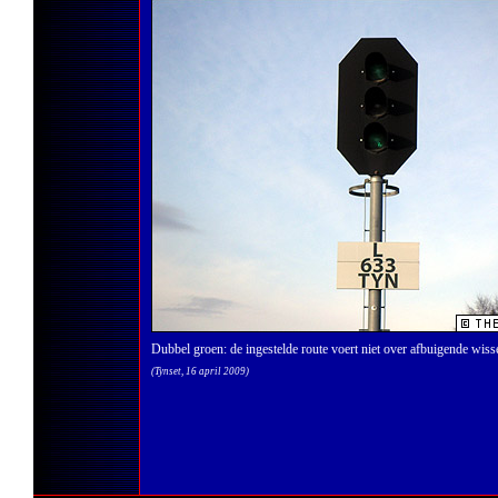
Dubbel groen: de ingestelde route voert niet over afbuigende wisse
(Tynset, 16 april 2009)