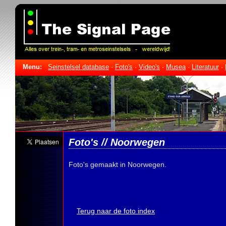
Menu:
Seinstelsel database
·
Foto's
·
Video's
·
Musea
·
Literatuur
·
Foto's // Noorwegen
Foto's gemaakt in Noorwegen.
Terug naar de foto index