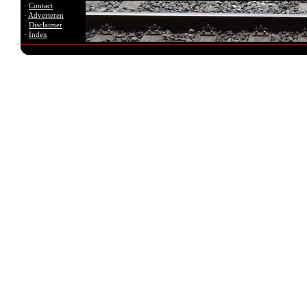
·
Contact
·
Adverteren
·
Disclaimer
·
Index